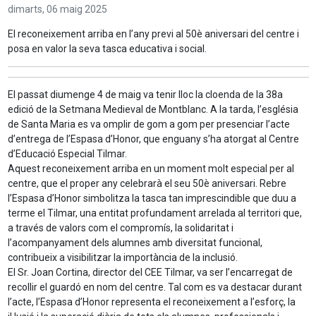
dimarts,
06
maig
2025
El reconeixement arriba en l’any previ al 50è aniversari del centre i
posa en valor la seva tasca educativa i social.
El passat diumenge 4 de maig va tenir lloc la cloenda de la 38a
edició de la Setmana Medieval de Montblanc. A la tarda, l’església
de Santa Maria es va omplir de gom a gom per presenciar l’acte
d’entrega de l’Espasa d’Honor, que enguany s’ha atorgat al Centre
d’Educació Especial Tilmar.
Aquest reconeixement arriba en un moment molt especial per al
centre, que el proper any celebrarà el seu 50è aniversari. Rebre
l’Espasa d’Honor simbolitza la tasca tan imprescindible que duu a
terme el Tilmar, una entitat profundament arrelada al territori que,
a través de valors com el compromís, la solidaritat i
l’acompanyament dels alumnes amb diversitat funcional,
contribueix a visibilitzar la importància de la inclusió.
El Sr. Joan Cortina, director del CEE Tilmar, va ser l’encarregat de
recollir el guardó en nom del centre. Tal com es va destacar durant
l’acte, l’Espasa d’Honor representa el reconeixement a l’esforç, la